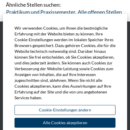
Ähnliche Stellen suchen:
Praktikum und Praxissemester,
Alle offenen Stellen
Wir verwenden Cookies, um Ihnen die bestmögliche
Erfahrung mit der Website bieten zu können. Ihre
Impressum
Cookie-Einstellungen werden im lokalen Speicher Ihres
Browsers gespeichert. Dazu gehören Cookies, die für die
AGB
Website technisch notwendig sind. Darüber hinaus
können Sie frei entscheiden, ob Sie Cookies akzeptieren,
Datenschutz
und dies jederzeit ändern. Sie können auch Cookies zur
Verbesserung der Website-Leistung sowie Cookies zum
Anzeigen von Inhalten, die auf Ihre Interessen
Cookie-Einstellungen
zugeschnitten sind, ablehnen. Wenn Sie nicht alle
Cookies akzeptieren, kann dies Auswirkungen auf Ihre
Erfahrung auf der Site und die von uns angebotenen
Services haben.
W
W
W
W
i
i
i
i
Cookie-Einstellungen ändern
r
r
r
r
d
d
d
d
a
a
a
a
Alle Cookies akzeptieren
u
u
u
u